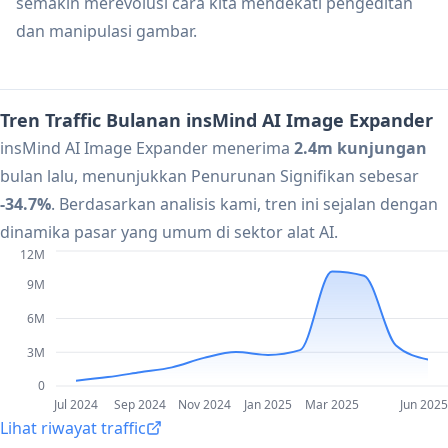
semakin merevolusi cara kita mendekati pengeditan
dan manipulasi gambar.
Tren Traffic Bulanan insMind AI Image Expander
insMind AI Image Expander menerima
2.4m kunjungan
bulan lalu, menunjukkan Penurunan Signifikan sebesar
-34.7%
. Berdasarkan analisis kami, tren ini sejalan dengan
dinamika pasar yang umum di sektor alat AI.
12M
9M
6M
3M
0
Jul 2024
Sep 2024
Nov 2024
Jan 2025
Mar 2025
Jun 2025
Lihat riwayat traffic