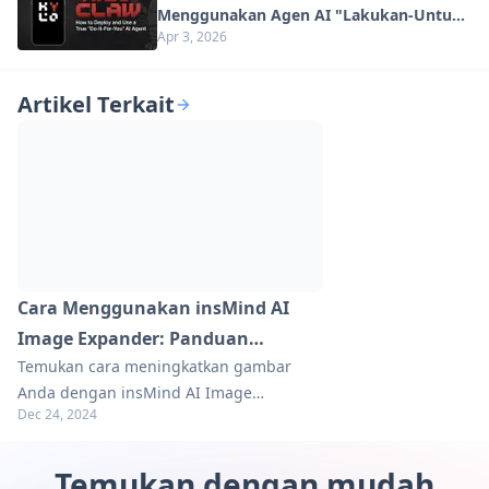
Menggunakan Agen AI "Lakukan-Untuk-
Apr 3, 2026
Anda" Sejati (Pembaruan 2026)
Artikel Terkait
Cara Menggunakan insMind AI
Image Expander: Panduan
Temukan cara meningkatkan gambar
Lengkap
Anda dengan insMind AI Image
Dec 24, 2024
Expander. Pelajari tips, trik, dan praktik
terbaik untuk menciptakan visual yang
memukau. Jelajahi panduan lengkapnya
Temukan dengan mudah