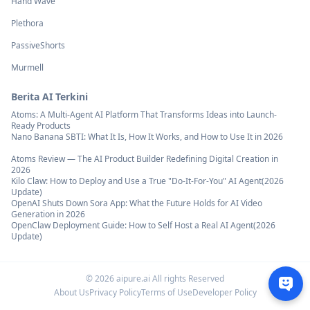
Hand Wave
Plethora
PassiveShorts
Murmell
Berita AI Terkini
Atoms: A Multi-Agent AI Platform That Transforms Ideas into Launch-
Ready Products
Nano Banana SBTI: What It Is, How It Works, and How to Use It in 2026
Atoms Review — The AI Product Builder Redefining Digital Creation in
2026
Kilo Claw: How to Deploy and Use a True "Do‑It‑For‑You" AI Agent(2026
Update)
OpenAI Shuts Down Sora App: What the Future Holds for AI Video
Generation in 2026
OpenClaw Deployment Guide: How to Self Host a Real AI Agent(2026
Update)
©
2026
aipure.ai All rights Reserved
About Us
Privacy Policy
Terms of Use
Developer Policy