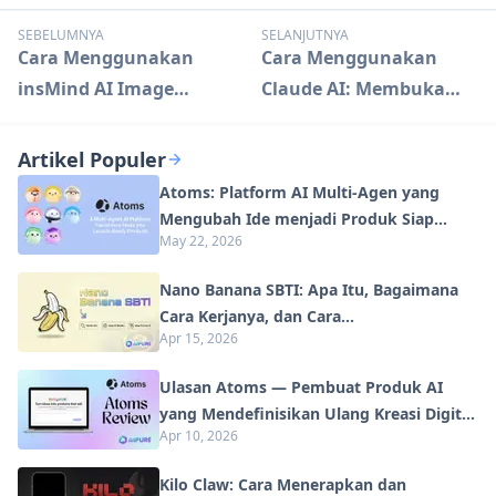
SEBELUMNYA
SELANJUTNYA
Cara Menggunakan
Cara Menggunakan
insMind AI Image
Claude AI: Membuka
Expander: Panduan
Kemampuan AI Tingkat
Lengkap
Lanjut
Artikel Populer
Atoms: Platform AI Multi-Agen yang
Mengubah Ide menjadi Produk Siap
May 22, 2026
Diluncurkan
Nano Banana SBTI: Apa Itu, Bagaimana
Cara Kerjanya, dan Cara
Apr 15, 2026
Menggunakannya di Tahun 2026
Ulasan Atoms — Pembuat Produk AI
yang Mendefinisikan Ulang Kreasi Digital
Apr 10, 2026
di Tahun 2026
Kilo Claw: Cara Menerapkan dan