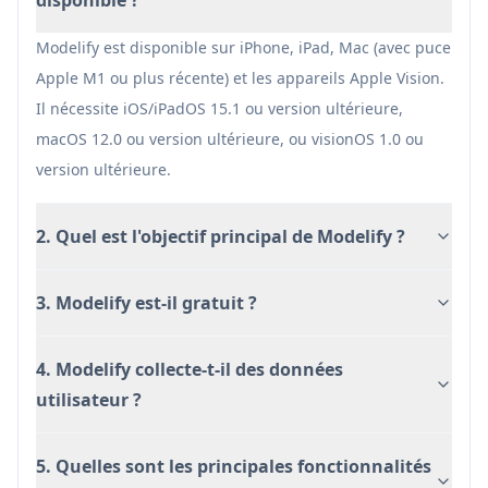
étudiants peuvent transformer du contenu
Modelify est disponible sur iPhone, iPad, Mac (avec puce
éducatif 2D en modèles 3D pour une meilleure
Apple M1 ou plus récente) et les appareils Apple Vision.
compréhension et un engagement accru
Il nécessite iOS/iPadOS 15.1 ou version ultérieure,
Développement d'actifs de jeu: Les
macOS 12.0 ou version ultérieure, ou visionOS 1.0 ou
développeurs de jeux peuvent rapidement
version ultérieure.
convertir des conceptions 2D en actifs 3D pour
le développement de jeux
2. Quel est l'objectif principal de Modelify ?
Avantages
Interface utilisateur simple et intuitive ne
3. Modelify est-il gratuit ?
nécessitant aucune compétence technique
complexe
4. Modelify collecte-t-il des données
Processus de conversion rapide alimenté par
utilisateur ?
l'IA
Options d'exportation polyvalentes pour
5. Quelles sont les principales fonctionnalités
diverses plateformes