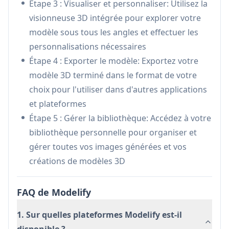
Étape 3 : Visualiser et personnaliser: Utilisez la
divers formats pour une compatibilité avec
visionneuse 3D intégrée pour explorer votre
différentes plateformes et applications
modèle sous tous les angles et effectuer les
Bibliothèque de création personnelle:
personnalisations nécessaires
Système de stockage intégré pour la gestion et
Étape 4 : Exporter le modèle: Exportez votre
l'organisation des images 2D et des créations
modèle 3D terminé dans le format de votre
de modèles 3D
choix pour l'utiliser dans d'autres applications
Cas d'utilisation de Modelify
et plateformes
Création d'art numérique: Les artistes peuvent
Étape 5 : Gérer la bibliothèque: Accédez à votre
convertir leurs œuvres d'art 2D en modèles 3D
bibliothèque personnelle pour organiser et
pour une visualisation améliorée et des projets
gérer toutes vos images générées et vos
créatifs
créations de modèles 3D
Prototypage de conception de produits: Les
concepteurs peuvent rapidement créer des
FAQ de Modelify
prototypes 3D à partir d'esquisses de concepts
2D pour le développement de produits
1. Sur quelles plateformes Modelify est-il
Visualisation éducative: Les enseignants et les
disponible ?