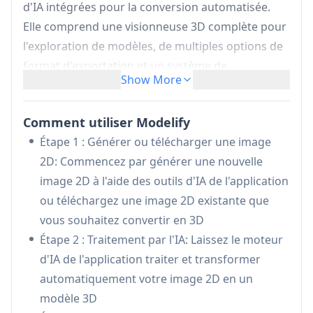
d'IA intégrées pour la conversion automatisée.
Elle comprend une visionneuse 3D complète pour
l'exploration de modèles, de multiples options de
format d'exportation et un système de
Show More
bibliothèque personnelle pour la gestion des
créations.
Comment utiliser Modelify
Conversion 2D vers 3D alimentée par l'IA:
Étape 1 : Générer ou télécharger une image
Transforme automatiquement les images 2D
2D: Commencez par générer une nouvelle
en modèles 3D détaillés grâce à une
image 2D à l'aide des outils d'IA de l'application
technologie d'IA avancée
ou téléchargez une image 2D existante que
Visionneuse 3D intuitive:
Visionneuse
vous souhaitez convertir en 3D
intégrée qui permet aux utilisateurs d'explorer
Étape 2 : Traitement par l'IA: Laissez le moteur
et de manipuler des modèles 3D sous tous les
d'IA de l'application traiter et transformer
angles
automatiquement votre image 2D en un
Système d'exportation multi-format:
Prend
modèle 3D
en charge l'exportation de modèles 3D dans