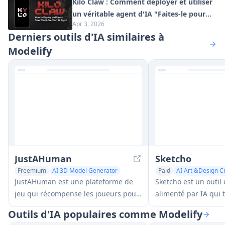
Kilo Claw : Comment déployer et utiliser
un véritable agent d'IA "Faites-le pour
Apr 3, 2026
vous" (Mise à jour 2026)
Derniers outils d'IA similaires à
Modelify
JustAHuman
Sketcho
Freemium
AI 3D Model Generator
Paid
AI Art &Design C
Game Tools
AI Graphic Design
JustAHuman est une plateforme de
Sketcho est un outil
AI 3D Model Generator
jeu qui récompense les joueurs pour
alimenté par IA qui
avoir complété des défis tout en
croquis et des idées
Outils d'IA populaires comme Modelify
aidant les créateurs de jeux à traiter
professionnels de ha