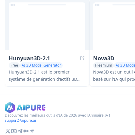
des actifs 3D grâce à l'IA.
grâce à une interface
Hunyuan3D-2.1
Nova3D
Free
AI 3D Model Generator
Freemium
AI 3D Mode
AI Art &Design Creator
AI Code Generator
Hunyuan3D-2.1 est le premier
Nova3D est un outil
système de génération d'actifs 3D
basé sur l'IA qui pro
prêt à la production de Tencent qui
structurés, éditables
combine un framework entièrement
parties en générant 
open source avec une synthèse de
construction natifs 
texture basée sur le rendu physique
exportant un GLB n
(PBR) pour créer des modèles 3D
hiérarchique au lieu
Découvrez les meilleurs outils d'IA de 2026 avec l'Annuaire IA !
support@aipure.ai
haute fidélité à partir d'images ou de
maillage fusionné.
descriptions textuelles.