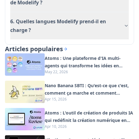
de Modelify ?
Inconvénients
Nécessite iOS 15.1 ou version ultérieure
6. Quelles langues Modelify prend-il en
Limité par un système de crédits avec des
charge ?
achats intégrés requis pour une utilisation
prolongée
Articles populaires
Peut avoir des limitations dans le traitement
Atoms : Une plateforme d'IA multi-
d'images complexes ou détaillées
agents qui transforme les idées en
May 22, 2026
produits prêts à être lancés
Nano Banana SBTI : Qu'est-ce que c'est,
comment ça marche et comment
Apr 15, 2026
l'utiliser en 2026
Atoms : L'outil de création de produits IA
qui redéfinit la création numérique en
Apr 10, 2026
2026