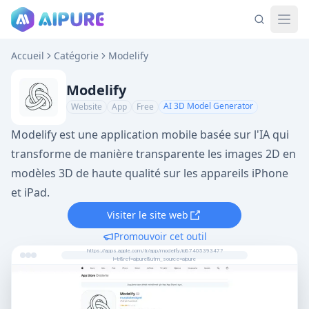
Accueil
Catégorie
Modelify
Modelify
AI 3D Model Generator
Website
App
Free
Modelify est une application mobile basée sur l'IA qui
transforme de manière transparente les images 2D en
modèles 3D de haute qualité sur les appareils iPhone
et iPad.
Visiter le site web
Promouvoir cet outil
https://apps.apple.com/tr/app/modelify/id6740539347?
l=tr&ref=aipure&utm_source=aipure