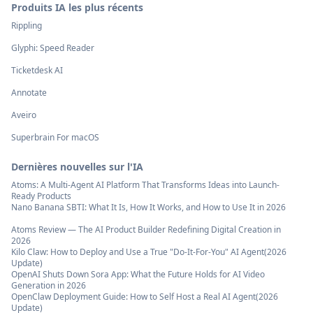
Produits IA les plus récents
Rippling
Glyphi: Speed Reader
Ticketdesk AI
Annotate
Aveiro
Superbrain For macOS
Dernières nouvelles sur l'IA
Atoms: A Multi-Agent AI Platform That Transforms Ideas into Launch-
Ready Products
Nano Banana SBTI: What It Is, How It Works, and How to Use It in 2026
Atoms Review — The AI Product Builder Redefining Digital Creation in
2026
Kilo Claw: How to Deploy and Use a True "Do‑It‑For‑You" AI Agent(2026
Update)
OpenAI Shuts Down Sora App: What the Future Holds for AI Video
Generation in 2026
OpenClaw Deployment Guide: How to Self Host a Real AI Agent(2026
Update)