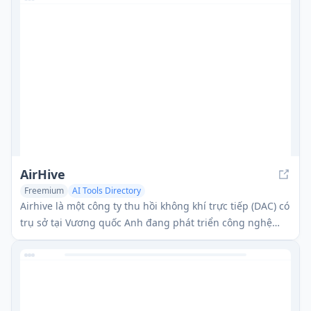
AirHive
Freemium
AI Tools Directory
Airhive là một công ty thu hồi không khí trực tiếp (DAC) có
trụ sở tại Vương quốc Anh đang phát triển công nghệ
hiệu quả về chi phí và tiết kiệm năng lượng để nhanh
chóng loại bỏ carbon dioxide khỏi bầu khí quyển ở quy
mô lớn.