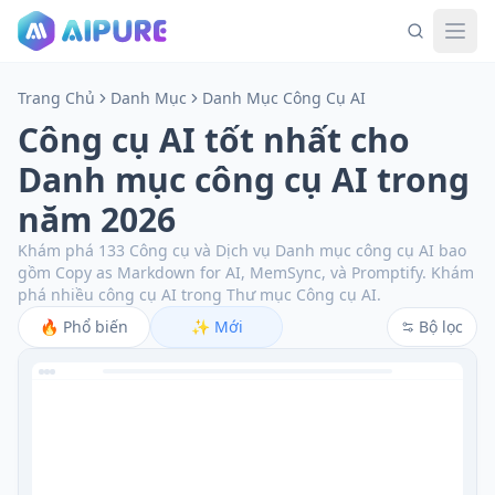
Trang Chủ
Danh Mục
Danh Mục Công Cụ AI
Công cụ AI tốt nhất cho
Danh mục công cụ AI trong
năm 2026
Khám phá 133 Công cụ và Dịch vụ Danh mục công cụ AI bao
gồm Copy as Markdown for AI, MemSync, và Promptify.
Khám
phá nhiều công cụ AI trong Thư mục Công cụ AI.
🔥
Phổ biến
✨
Mới
Bộ lọc