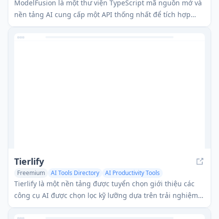
AI Tools Directory
ModelFusion là một thư viện TypeScript mã nguồn mở và
nền tảng AI cung cấp một API thống nhất để tích hợp
nhiều mô hình AI vào các ứng dụng, hỗ trợ tạo văn bản,
xử lý hình ảnh và nhiều hơn nữa.
Tierlify
Freemium
AI Tools Directory
AI Productivity Tools
AI Education Assistant
Tierlify là một nền tảng được tuyển chọn giới thiệu các
công cụ AI được chọn lọc kỹ lưỡng dựa trên trải nghiệm
thực tế của người dùng.