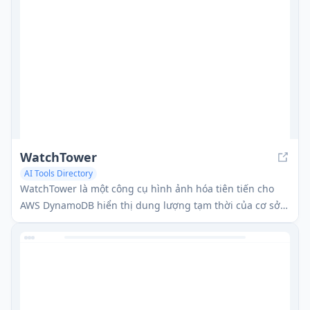
WatchTower
AI Tools Directory
WatchTower là một công cụ hình ảnh hóa tiên tiến cho
AWS DynamoDB hiển thị dung lượng tạm thời của cơ sở
dữ liệu để giúp các nhà phát triển tối ưu hóa việc sử
dụng và hiệu suất.