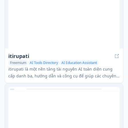
itirupati
Freemium
AI Tools Directory
AI Education Assistant
AI Podcast Assistant
itirupati là một nền tảng tài nguyên AI toàn diện cung
cấp danh bạ, hướng dẫn và công cụ để giúp các chuyên
gia tận dụng công nghệ AI trong nhiều ngành công
nghiệp khác nhau.