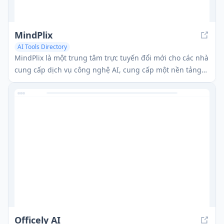
MindPlix
AI Tools Directory
MindPlix là một trung tâm trực tuyến đổi mới cho các nhà
cung cấp dịch vụ công nghệ AI, cung cấp một nền tảng
toàn diện để tìm, so sánh và sử dụng các công cụ,
prompt và plugin AI.
Officely AI