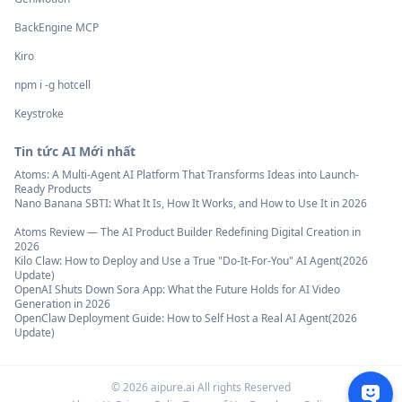
BackEngine MCP
Kiro
npm i -g hotcell
Keystroke
Tin tức AI Mới nhất
Atoms: A Multi-Agent AI Platform That Transforms Ideas into Launch-
Ready Products
Nano Banana SBTI: What It Is, How It Works, and How to Use It in 2026
Atoms Review — The AI Product Builder Redefining Digital Creation in
2026
Kilo Claw: How to Deploy and Use a True "Do‑It‑For‑You" AI Agent(2026
Update)
OpenAI Shuts Down Sora App: What the Future Holds for AI Video
Generation in 2026
OpenClaw Deployment Guide: How to Self Host a Real AI Agent(2026
Update)
©
2026
aipure.ai All rights Reserved