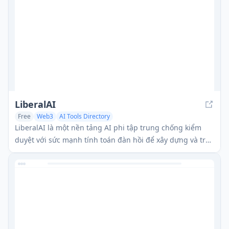
LiberalAI
Free
Web3
AI Tools Directory
LiberalAI là một nền tảng AI phi tập trung chống kiểm
duyệt với sức mạnh tính toán đàn hồi để xây dựng và truy
cập các mô hình AI không bao giờ có thể bị ngừng hoạt
động.