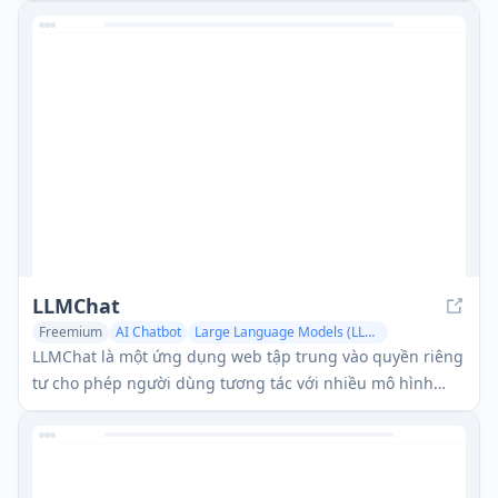
LLMChat
Freemium
AI Chatbot
Large Language Models (LLMs)
AI Tools Directory
LLMChat là một ứng dụng web tập trung vào quyền riêng
tư cho phép người dùng tương tác với nhiều mô hình
ngôn ngữ AI bằng cách sử dụng các khóa API của riêng
họ, được tăng cường với các plugin và tính năng bộ nhớ
cá nhân hóa.