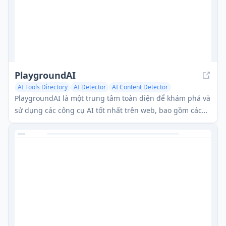
PlaygroundAI
AI Tools Directory
AI Detector
AI Content Detector
PlaygroundAI là một trung tâm toàn diện để khám phá và
sử dụng các công cụ AI tốt nhất trên web, bao gồm các
trình tạo hình ảnh, trợ lý viết và các công cụ phát hiện AI.