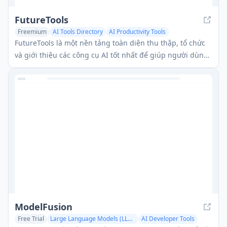
FutureTools
Freemium
AI Tools Directory
AI Productivity Tools
AI Developer Tools
FutureTools là một nền tảng toàn diện thu thập, tổ chức
và giới thiệu các công cụ AI tốt nhất để giúp người dùng
khai thác công nghệ tiên tiến và nâng cao khả năng của
họ.
ModelFusion
Free Trial
Large Language Models (LLMs)
AI Developer Tools