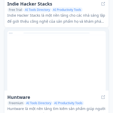
Indie Hacker Stacks
Free Trial
AI Tools Directory
AI Productivity Tools
AI Social Media Assistant
Indie Hacker Stacks là một nền tảng cho các nhà sáng lập
để giới thiệu công nghệ của sản phẩm họ và khám phá
các công cụ được sử dụng bởi các indie hacker khác để
xây dựng các dự án thành công.
Huntware
Freemium
AI Tools Directory
AI Productivity Tools
AI Education Assistant
Huntware là một nền tảng tìm kiếm sản phẩm giúp người