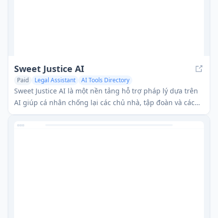
Sweet Justice AI
Paid
Legal Assistant
AI Tools Directory
Sweet Justice AI là một nền tảng hỗ trợ pháp lý dựa trên
AI giúp cá nhân chống lại các chủ nhà, tập đoàn và các
hành vi không công bằng thông qua các thư yêu cầu tự
động, nộp đơn tại tòa án nhỏ, và hướng dẫn pháp lý từng
bước với mức giá phải chăng.