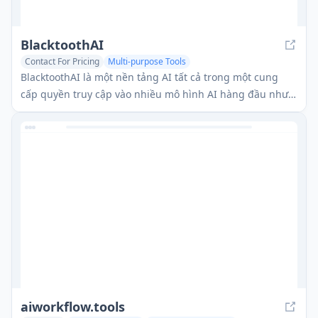
BlacktoothAI
Contact For Pricing
Multi-purpose Tools
Large Language Models (LLMs)
AI Tools Directory
BlacktoothAI là một nền tảng AI tất cả trong một cung
cấp quyền truy cập vào nhiều mô hình AI hàng đầu như
ChatGPT, Claude, Gemini, và Stable Diffusion thông qua
một giao diện thống nhất cho việc tạo nội dung, tạo hình
ảnh, và nâng cao năng suất.
aiworkflow.tools