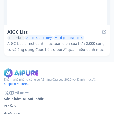
AIGC List
Freemium
AI Tools Directory
Multi-purpose Tools
AIGC List là một danh mục toàn diện của hơn 8.000 công
cụ và ứng dụng được hỗ trợ bởi AI qua nhiều danh mục
khác nhau, cung cấp cho người dùng một cách dễ dàng
để khám phá và tìm hiểu các công nghệ AI mới nhất.
Khám phá những công cụ AI hàng đầu của 2026 với Danh mục AI!
support@aipure.ai
Sản phẩm AI Mới nhất
Ask Kelo
GenMotion