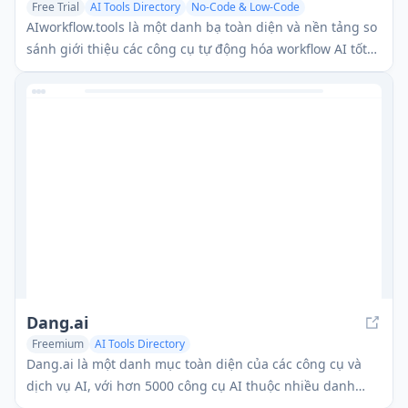
Free Trial
AI Tools Directory
No-Code & Low-Code
Workflow & SOP Management
AIworkflow.tools là một danh bạ toàn diện và nền tảng so
sánh giới thiệu các công cụ tự động hóa workflow AI tốt
nhất để giúp các doanh nghiệp tối ưu hóa quy trình và
tăng năng suất.
Dang.ai
Freemium
AI Tools Directory
Dang.ai là một danh mục toàn diện của các công cụ và
dịch vụ AI, với hơn 5000 công cụ AI thuộc nhiều danh
mục khác nhau.