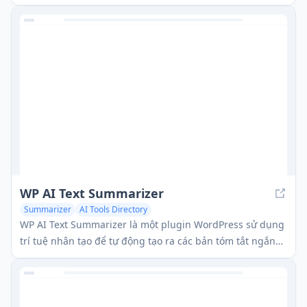
bạ tạo ra doanh thu với Next.js 14, cung cấp tính năng
tạo nội dung được hỗ trợ bởi AI, các thành phần tùy
chỉnh và các công cụ quản trị toàn diện.
WP AI Text Summarizer
Summarizer
AI Tools Directory
WP AI Text Summarizer là một plugin WordPress sử dụng
trí tuệ nhân tạo để tự động tạo ra các bản tóm tắt ngắn
gọn của các bài viết và bài báo chỉ với một cú nhấp chuột.