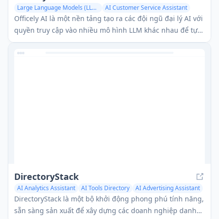
Large Language Models (LLMs)
AI Customer Service Assistant
AI Chatbot
Officely AI là một nền tảng tạo ra các đội ngũ đại lý AI với
quyền truy cập vào nhiều mô hình LLM khác nhau để tự
động hóa các quy trình kinh doanh và tích hợp với các
công cụ như Zendesk, Intercom, WhatsApp và các trang
web.
DirectoryStack
AI Analytics Assistant
AI Tools Directory
AI Advertising Assistant
DirectoryStack là một bộ khởi động phong phú tính năng,
sẵn sàng sản xuất để xây dựng các doanh nghiệp danh