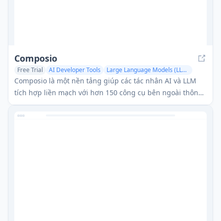
Composio
Free Trial
AI Developer Tools
Large Language Models (LLMs)
AI Tools Directory
Composio là một nền tảng giúp các tác nhân AI và LLM
tích hợp liền mạch với hơn 150 công cụ bên ngoài thông
qua gọi hàm.