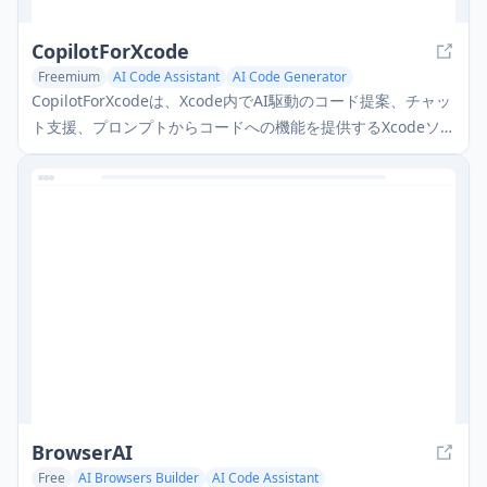
CopilotForXcode
Freemium
AI Code Assistant
AI Code Generator
AI Code Refactoring
CopilotForXcodeは、Xcode内でAI駆動のコード提案、チャッ
ト支援、プロンプトからコードへの機能を提供するXcodeソー
スエディタ拡張機能です。
BrowserAI
Free
AI Browsers Builder
AI Code Assistant