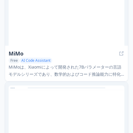
MiMo
Free
AI Code Assistant
MiMoは、Xiaomiによって開発された7Bパラメーターの言語
モデルシリーズであり、数学的およびコード推論能力に特化
しており、革新的な事前トレーニングおよび事後トレーニン
グ戦略を通じて、より大きなモデルに匹敵するパフォーマン
スを実現しています。