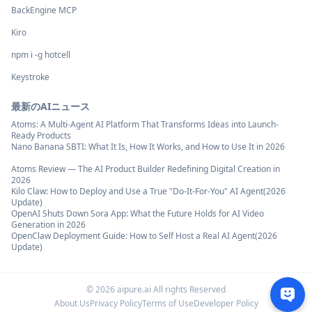
BackEngine MCP
Kiro
npm i -g hotcell
Keystroke
最新のAIニュース
Atoms: A Multi-Agent AI Platform That Transforms Ideas into Launch-
Ready Products
Nano Banana SBTI: What It Is, How It Works, and How to Use It in 2026
Atoms Review — The AI Product Builder Redefining Digital Creation in
2026
Kilo Claw: How to Deploy and Use a True "Do‑It‑For‑You" AI Agent(2026
Update)
OpenAI Shuts Down Sora App: What the Future Holds for AI Video
Generation in 2026
OpenClaw Deployment Guide: How to Self Host a Real AI Agent(2026
Update)
©
2026
aipure.ai All rights Reserved
About Us
Privacy Policy
Terms of Use
Developer Policy