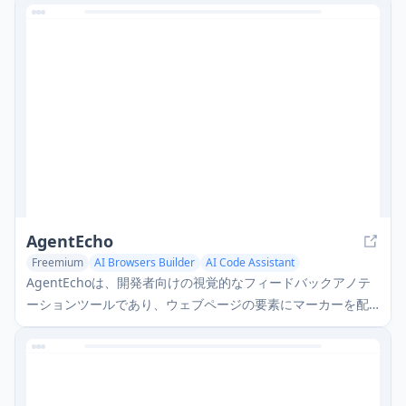
capabilities, and production-ready features for
developing reliable AI products.
AgentEcho
Freemium
AI Browsers Builder
AI Code Assistant
AgentEchoは、開発者向けの視覚的なフィードバックアノテ
ーションツールであり、ウェブページの要素にマーカーを配
置し、開発者とAIコーディングアシスタント間のコミュニケ
ーションを改善するためにAI最適化されたMarkdownレポー
トを生成できます。