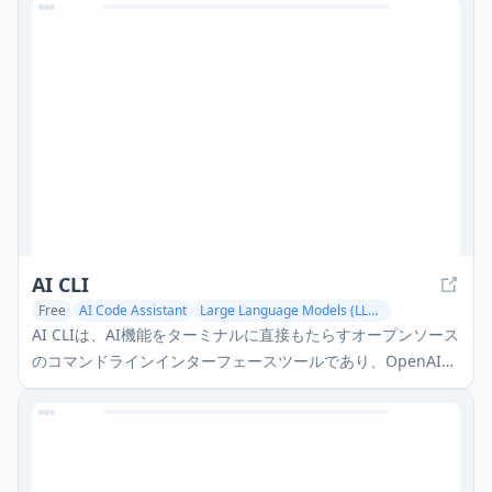
作し、バージョン管理下で反復処理できるChatGPTレベルの
推論を提供します。
AI CLI
Free
AI Code Assistant
Large Language Models (LLMs)
AI CLIは、AI機能をターミナルに直接もたらすオープンソース
のコマンドラインインターフェースツールであり、OpenAIの
GPTやAnthropicのClaudeのようなさまざまなAIモデルとシ
ンプルなコマンドを通じて対話できます。