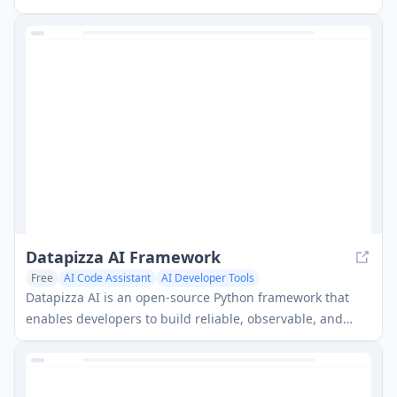
ォームコラボレーション機能を提供するMCP（Model
Context Protocol）サーバーです。
Datapizza AI Framework
Free
AI Code Assistant
AI Developer Tools
Datapizza AI is an open-source Python framework that
enables developers to build reliable, observable, and
production-ready generative AI solutions with minimal
overhead through its API-first design and modular
architecture.