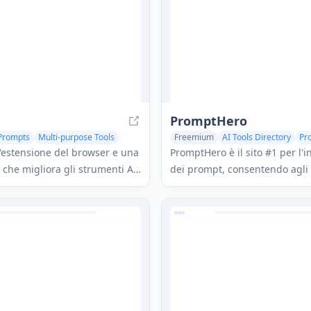
arando dal comportamento
connessione internet.
i e personalizzando i
ti.
PromptHero
Prompts
Multi-purpose Tools
Freemium
AI Tools Directory
Pr
estensione del browser e una
PromptHero è il sito #1 per l'
 che migliora gli strumenti AI
dei prompt, consentendo agli 
T con una vasta libreria di
cercare milioni di immagini e
i, funzionalità di
arte AI per modelli come Stabl
one di squadra e avanzate
Midjourney e ChatGPT.
 gestione dei suggerimenti.