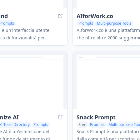
ind
AIforWork.co
Prompts
Prompts
Multi-purpose Tools
è un'interfaccia utente
AIforWork.co è una piattafor
ca di funzionalità per
che offre oltre 2000 suggerim
mini, Claude e altri modelli di
avanzati di ChatGPT e risorse 
e capacità di interazione
misura per i professionisti di v
e opzioni di personalizzazione.
per migliorare la produttività 
semplificare i flussi di lavoro.
mize AI
Snack Prompt
AI Tools Directory
Prompts
Free
Prompts
Multi-purpose Too
 AI è un'estensione del
Snack Prompt è una piattafor
e funge da strumento di
dalla comunità per scoprire, 