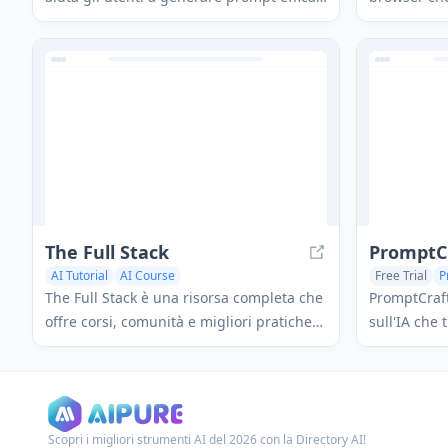
per strumenti AI come ChatGPT, Bard e
ottimizzazi
Bing AI, migliorando la loro produttività e
gli utenti 
creatività.
piattaforme
Gemini attr
miglioramen
The Full Stack
PromptC
AI Tutorial
AI Course
Free Trial
P
Large Language Models (LLMs)
The Full Stack è una risorsa completa che
PromptCraft
offre corsi, comunità e migliori pratiche
sull'IA che
per costruire prodotti alimentati dall'AI
altre fonti 
lungo l'intero ciclo di vita dello sviluppo.
ottimizzati
v0, Replit, 
Scopri i migliori strumenti AI del 2026 con la Directory AI!