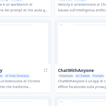
 Tools
e è un workbench di
Velocity è un'estensione di C
ne dei prompt AI che aiuta gli
basata sull'intelligenza artific
are, testare, ottimizzare e
funge da Prompt Co-Pilot per 
ompt attraverso la
istantaneamente istruzioni po
 basata sull'AI, la valutazione
prompt ottimizzati e pronti pe
e strumenti di analisi
l'intelligenza artificiale per va
piattaforme LLM come ChatGP
DeepSeek.
fy
ChatWithAnyone
ts
AI Tools Directory
Freemium
AI Chatbot
Prompts
 un'estensione di Chrome
ChatWithAnyone è un'app di c
nte che trasforma
offline focalizzata sulla privac
mente semplici prompt in
consente agli utenti di creare 
otenti e ricche di contesto per
con personalità virtuali perso
come ChatGPT, Gemini e
dispositivi iOS senza richiede