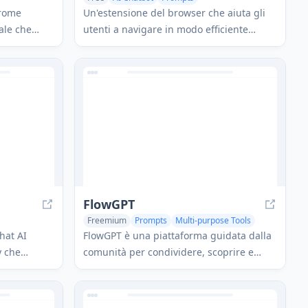
hrome
Un'estensione del browser che aiuta gli
iale che
utenti a navigare in modo efficiente
trasformare
attraverso le conversazioni su
co chiare in
piattaforme di intelligenza artificiale
r
come ChatGPT, Grok, Gemini, Claude e
rie
DeepSeek fornendo un rapido accesso ai
T, Claude e
prompt e alle risposte precedenti.
FlowGPT
Freemium
Prompts
Multi-purpose Tools
hat AI
FlowGPT è una piattaforma guidata dalla
y che
comunità per condividere, scoprire e
e interagire
creare prompt AI e chatbot, con una
nalizzate su
vasta libreria di prompt ChatGPT e app
re una
AI.