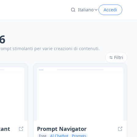
Italiano
Accedi
6
rompt stimolanti per varie creazioni di contenuti.
Filtri
tant
Prompt Navigator
Free
AI Chatbot
Prompts