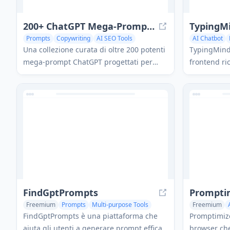
200+ ChatGPT Mega-Prompts for Solopreneurs
TypingM
Prompts
Copywriting
AI SEO Tools
AI Chatbot
Una collezione curata di oltre 200 potenti
TypingMind 
mega-prompt ChatGPT progettati per
frontend ric
aiutare i solopreneur a semplificare le
ChatGPT, Ge
loro operazioni aziendali, aumentare la
IA, che offr
produttività e scalare le loro imprese in
migliorate 
modo efficiente.
FindGptPrompts
Prompti
Freemium
Prompts
Multi-purpose Tools
Freemium
FindGptPrompts è una piattaforma che
Promptimize
aiuta gli utenti a generare prompt efficaci
browser ch