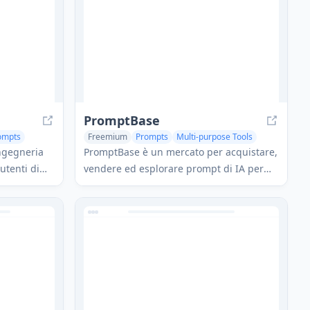
PromptBase
ompts
Freemium
Prompts
Multi-purpose Tools
ingegneria
PromptBase è un mercato per acquistare,
utenti di
vendere ed esplorare prompt di IA per
 prompt di
modelli come Midjourney, ChatGPT, DALL-
e Diffusion,
E e Stable Diffusion.