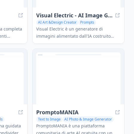
Visual Electric - AI Image Generator
AI Art &Design Creator
Prompts
AI Photo & Image Generator
ma completa
Visual Electric è un generatore di
enti
immagini alimentato dall'IA costruito
AI su
specificamente per i designer, offrendo
ari settori
una tela creativa spaziale, stili
e
personalizzati e funzionalità avanzate
come la creazione di mockup e direzione
artistica.
PromptoMANIA
ls
Text to Image
AI Photo & Image Generator
AI Illustration Generator
ma guidata
PromptoMANIA è una piattaforma
condividere
comunitaria di arte AI gratuita con un