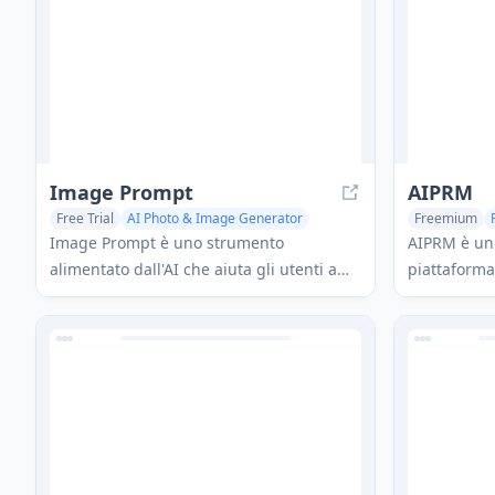
generazione di contenuti di testo,
Claude imp
immagini e video.
degli utent
miglioramen
Image Prompt
AIPRM
Free Trial
AI Photo & Image Generator
Freemium
AI Illustration Generator
Prompts
Image Prompt è uno strumento
AIPRM è un'
alimentato dall'AI che aiuta gli utenti a
piattaforma
creare descrizioni testuali dettagliate per
come ChatGP
generare immagini AI o convertire
suggeriment
immagini esistenti in prompt descrittivi
collaborazi
per vari modelli di generazione di
capacità di
immagini AI.