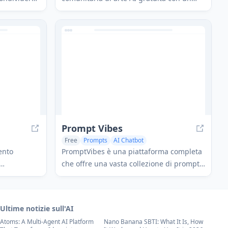
ChatGPT e
costruttore di prompt online che aiuta gli
ni curate,
utenti a creare prompt dettagliati per vari
orazione di
modelli di diffusione da testo a
immagine.
Prompt Vibes
Free
Prompts
AI Chatbot
mpts
ento
PromptVibes è una piattaforma completa
che offre una vasta collezione di prompt
 in
per ChatGPT, un generatore di prompt IA
te e prompt
e strumenti per migliorare le interazioni
lizzati con
con l'IA in vari casi d'uso.
Ultime notizie sull'AI
one di
Atoms: A Multi-Agent AI Platform
Nano Banana SBTI: What It Is, How
sion e