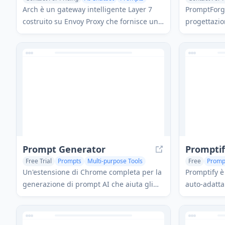
AI Developer
Arch è un gateway intelligente Layer 7
PromptForg
costruito su Envoy Proxy che fornisce una
progettazio
gestione sicura, un'osservabilità robusta
utenti a cre
e un'integrazione senza soluzione di
gestire i pr
continuità dei prompt con le API per
generazione
costruire agenti AI veloci, robusti e
sistematica 
personalizzati.
avanzati.
Prompt Generator
Prompti
Free Trial
Prompts
Multi-purpose Tools
Free
Promp
Un'estensione di Chrome completa per la
Promptify è
generazione di prompt AI che aiuta gli
auto-adatta
utenti a creare prompt ottimizzati per
automatica
vari modelli AI tra cui ChatGPT, Claude,
istruzioni p
Midjourney e altri, con funzionalità per la
modelli AI 