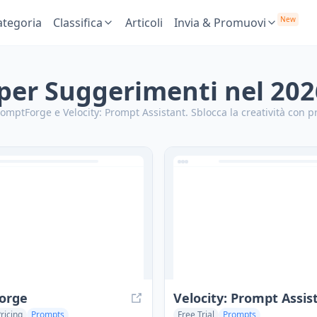
New
ategoria
Classifica
Articoli
Invia & Promuovi
 per Suggerimenti nel 202
romptForge e Velocity: Prompt Assistant.
Sblocca la creatività con p
orge
Velocity: Prompt Assis
ricing
Prompts
Free Trial
Prompts