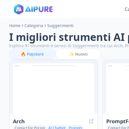
C
Home
Categoria
Suggerimenti
I migliori strumenti AI
Esplora 91 strumenti e servizi di Suggerimenti tra cui Arch, P
🔥
Popolare
✨
Nuovo
Arch
PromptF
Contact For Pricing
AI Chatbot
Prompts
Contact For P